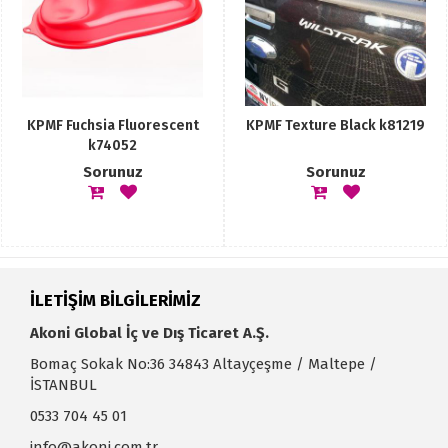
KPMF Fuchsia Fluorescent
KPMF Texture Black k81219
k74052
Sorunuz
Sorunuz
İLETİŞİM BİLGİLERİMİZ
Akoni Global İç ve Dış Ticaret A.Ş.
Bomaç Sokak No:36 34843 Altayçeşme / Maltepe /
İSTANBUL
0533 704 45 01
info@akoni.com.tr