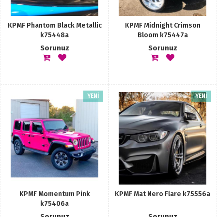
KPMF Phantom Black Metallic
KPMF Midnight Crimson
k75448a
Bloom k75447a
Sorunuz
Sorunuz
YENİ
YENİ
KPMF Momentum Pink
KPMF Mat Nero Flare k75556a
k75406a
Sorunuz
Sorunuz