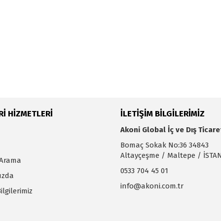
İ HİZMETLERİ
İLETİŞİM BİLGİLERİMİZ
Akoni Global İç ve Dış Ticare
Bomaç Sokak No:36 34843
Altayçeşme / Maltepe / İST
 Arama
0533 704 45 01
ızda
info@akoni.com.tr
lgilerimiz