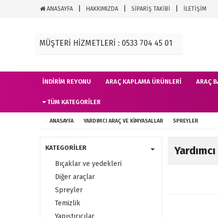
ANASAYFA
HAKKIMIZDA
SİPARİŞ TAKİBİ
İLETİŞİM
MÜŞTERİ HİZMETLERİ : 0533 704 45 01
İNDIRIM REYONU
ARAÇ KAPLAMA ÜRÜNLERI
ARAÇ B
TÜM KATEGORILER
ANASAYFA
YARDIMCI ARAÇ VE KIMYASALLAR
SPREYLER
KATEGORİLER
Yardımcı
Bıçaklar ve yedekleri
Diğer araçlar
Spreyler
Temizlik
Yapıştırıcılar