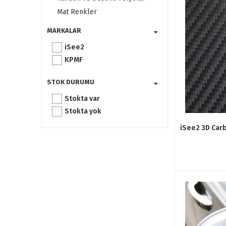
Mat Renkler
Parlak Renkler
MARKALAR
Metalik ve Özel Renkler
iSee2
Fonksiyonel Folyolar
KPMF
STOK DURUMU
Stokta var
Stokta yok