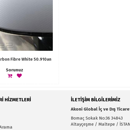
arbon Fibre White 50.910an
Sorunuz
İ HİZMETLERİ
İLETİŞİM BİLGİLERİMİZ
Akoni Global İç ve Dış Ticare
Bomaç Sokak No:36 34843
Altayçeşme / Maltepe / İST
 Arama