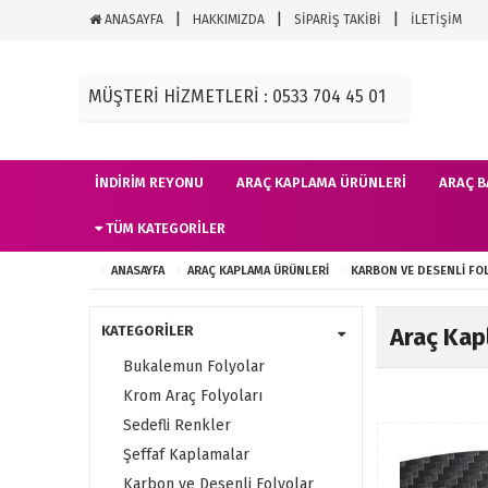
ANASAYFA
HAKKIMIZDA
SİPARİŞ TAKİBİ
İLETİŞİM
MÜŞTERİ HİZMETLERİ : 0533 704 45 01
İNDIRIM REYONU
ARAÇ KAPLAMA ÜRÜNLERI
ARAÇ B
TÜM KATEGORILER
ANASAYFA
ARAÇ KAPLAMA ÜRÜNLERI
KARBON VE DESENLI FO
KATEGORİLER
Araç Kap
Bukalemun Folyolar
Krom Araç Folyoları
Sedefli Renkler
Şeffaf Kaplamalar
Karbon ve Desenli Folyolar