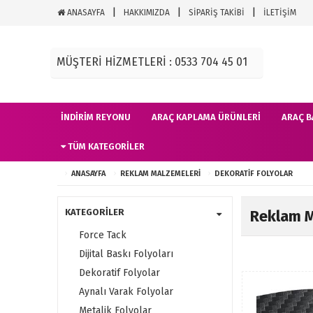
ANASAYFA
HAKKIMIZDA
SİPARİŞ TAKİBİ
İLETİŞİM
MÜŞTERİ HİZMETLERİ : 0533 704 45 01
İNDIRIM REYONU
ARAÇ KAPLAMA ÜRÜNLERI
ARAÇ B
TÜM KATEGORILER
ANASAYFA
REKLAM MALZEMELERI
DEKORATIF FOLYOLAR
KATEGORİLER
Reklam M
Force Tack
Dijital Baskı Folyoları
Dekoratif Folyolar
Aynalı Varak Folyolar
Metalik Folyolar