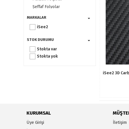
Şeffaf Folyolar
Transfer Bantları
MARKALAR
Yardımcı Ürünler
iSee2
STOK DURUMU
Stokta var
Stokta yok
KURUMSAL
MÜŞTER
Üye Girişi
İletişim