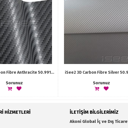
iSee2 3D Carbon Fibre Anthracite 50.991an
iSee2 3D Carbon Fibre Silver 50
Sorunuz
Sorunuz
İ HİZMETLERİ
İLETİŞİM BİLGİLERİMİZ
Akoni Global İç ve Dış Ticare