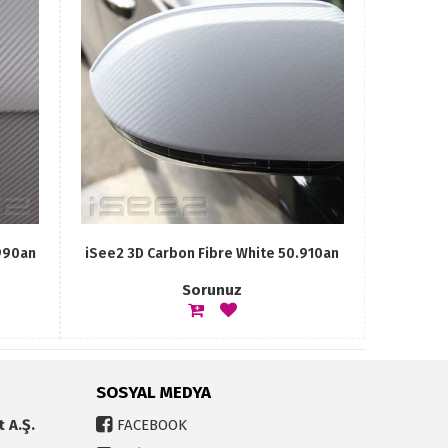
.990an
iSee2 3D Carbon Fibre White 50.910an
Sorunuz
SOSYAL MEDYA
t A.Ş.
FACEBOOK