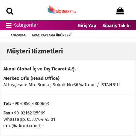
Kategoriler
Giriş Yap
Sipariş Takibi
ANASAYFA
ARAÇ KAPLAMA ÜRÜNLERI
Müşteri Hizmetleri
Akoni Global İç ve Dış Ticaret A.Ş.
Merkez Ofis (Head Office)
Altayçeşme Mh. Bomaç Sokak No:36Maltepe / İSTANBUL
Tel:
+90-0850 4800603
Fax:
+90-02162125969
Whatsapp: 0533704 45 01
info@akoni.com.tr