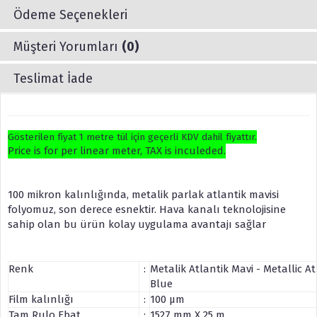
Ödeme Seçenekleri
Müşteri Yorumları
(0)
Teslimat İade
Gösterilen fiyat 1 metre tül için geçerli KDV dahil fiyattır.
Price is for per linear meter, TAX is inculeded.
100 mikron kalınlığında, metalik parlak atlantik mavisi
folyomuz, son derece esnektir. Hava kanalı teknolojisine
sahip olan bu ürün kolay uygulama avantajı sağlar
Renk
:
Metalik Atlantik Mavi - Metallic At
Blue
Film kalınlığı
:
100 µm
Tam Rulo Ebat
:
1527 mm X 25 m