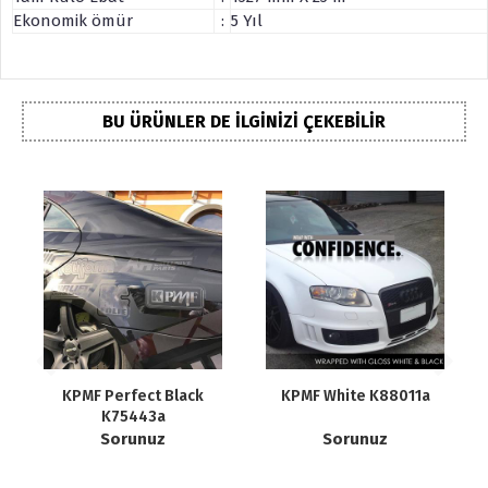
Ekonomik ömür
:
5 Yıl
BU ÜRÜNLER DE İLGINIZI ÇEKEBILIR
n
KPMF Perfect Black
KPMF White K88011a
K75443a
Sorunuz
Sorunuz