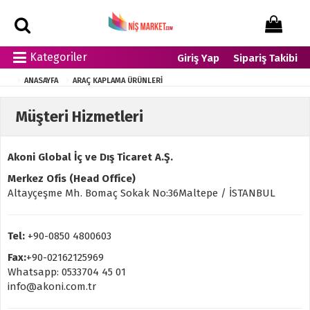
Kategoriler
Giriş Yap
Sipariş Takibi
ANASAYFA
ARAÇ KAPLAMA ÜRÜNLERI
Müşteri Hizmetleri
Akoni Global İç ve Dış Ticaret A.Ş.
Merkez Ofis (Head Office)
Altayçeşme Mh. Bomaç Sokak No:36Maltepe / İSTANBUL
Tel:
+90-0850 4800603
Fax:
+90-02162125969
Whatsapp: 0533704 45 01
info@akoni.com.tr