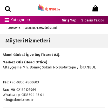
Kategoriler
Giriş Yap
Sipariş Takibi
ANASAYFA
ARAÇ KAPLAMA ÜRÜNLERI
Müşteri Hizmetleri
Akoni Global İç ve Dış Ticaret A.Ş.
Merkez Ofis (Head Office)
Altayçeşme Mh. Bomaç Sokak No:36Maltepe / İSTANBUL
Tel:
+90-0850 4800603
Fax:
+90-02162125969
Whatsapp: 0533704 45 01
info@akoni.com.tr