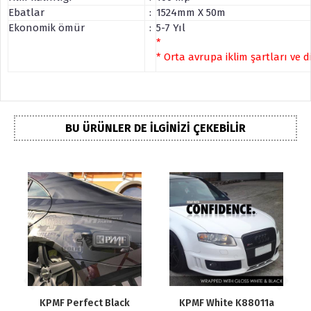
Ebatlar
:
1524mm X 50m
Ekonomik ömür
:
5-7 Yıl
*
* Orta avrupa iklim şartları ve
BU ÜRÜNLER DE İLGINIZI ÇEKEBILIR
n
KPMF Perfect Black
KPMF White K88011a