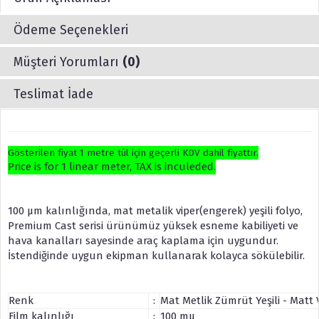
Ödeme Seçenekleri
Müşteri Yorumları
(0)
Teslimat İade
Gösterilen fiyat 1 metre tül için geçerli KDV dahil fiyattır.
Price is for 1 linear meter, TAX is inculeded.
100 µm kalınlığında, mat metalik viper(engerek) yeşili folyo,
Premium Cast serisi ürünümüz yüksek esneme kabiliyeti ve
hava kanalları sayesinde araç kaplama için uygundur.
İstendiğinde uygun ekipman kullanarak kolayca sökülebilir.
Renk
:
Mat Metlik Zümrüt Yeşili - Matt 
Film kalınlığı
:
100 mµ